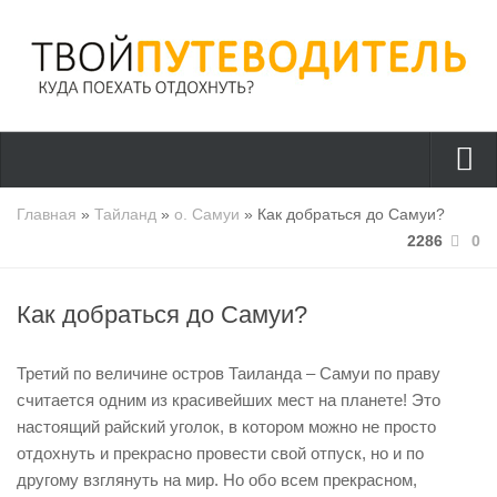
Страны
Главная
»
Тайланд
»
о. Самуи
» Как добраться до Самуи?
2286
0
Греция
Турция
Как добраться до Самуи?
Тайланд
Италия
Третий по величине остров Таиланда – Самуи по праву
Куда поехать?
считается одним из красивейших мест на планете! Это
настоящий райский уголок, в котором можно не просто
Полезно знать
отдохнуть и прекрасно провести свой отпуск, но и по
Отдых с детьми
другому взглянуть на мир. Но обо всем прекрасном,