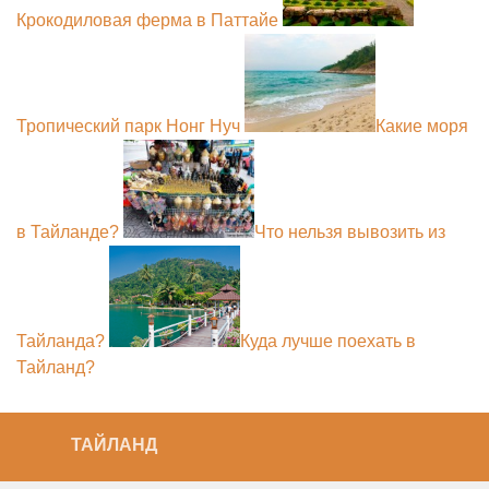
Крокодиловая ферма в Паттайе
Тропический парк Нонг Нуч
Какие моря
в Тайланде?
Что нельзя вывозить из
Тайланда?
Куда лучше поехать в
Тайланд?
ТАЙЛАНД