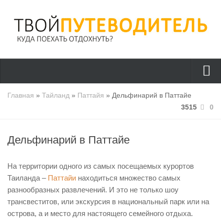
Страны
Главная
»
Тайланд
»
Паттайя
» Дельфинарий в Паттайе
3515
0
Греция
Турция
Дельфинарий в Паттайе
Тайланд
Италия
На территории одного из самых посещаемых курортов
Куда поехать?
Таиланда –
Паттайи
находиться множество самых
разнообразных развлечений. И это не только шоу
Полезно знать
трансвеститов, или экскурсия в национальный парк или на
Отдых с детьми
острова, а и место для настоящего семейного отдыха.