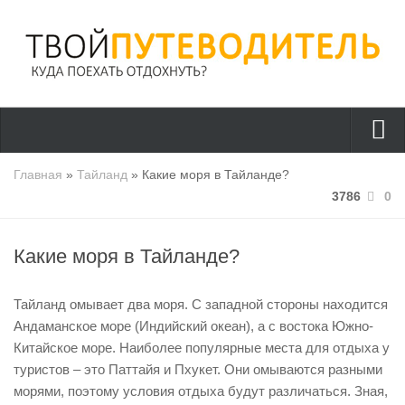
Страны
Главная
»
Тайланд
» Какие моря в Тайланде?
3786
0
Греция
Турция
Какие моря в Тайланде?
Тайланд
Италия
Тайланд омывает два моря. С западной стороны находится
Куда поехать?
Андаманское море (Индийский океан), а с востока Южно-
Китайское море. Наиболее популярные места для отдыха у
Полезно знать
туристов – это Паттайя и Пхукет. Они омываются разными
Отдых с детьми
морями, поэтому условия отдыха будут различаться. Зная,