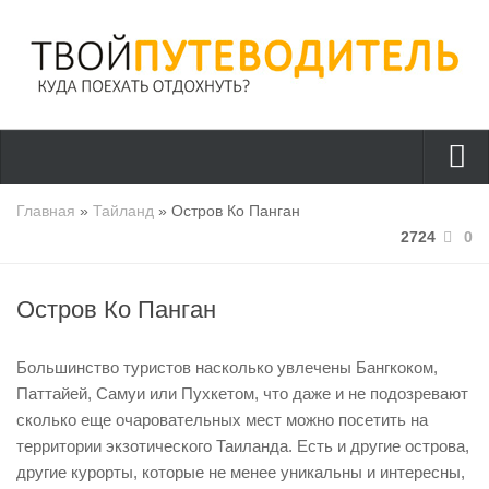
Страны
Главная
»
Тайланд
» Остров Ко Панган
2724
0
Греция
Турция
Остров Ко Панган
Тайланд
Италия
Большинство туристов насколько увлечены Бангкоком,
Куда поехать?
Паттайей, Самуи или Пухкетом, что даже и не подозревают
сколько еще очаровательных мест можно посетить на
Полезно знать
территории экзотического Таиланда. Есть и другие острова,
Отдых с детьми
другие курорты, которые не менее уникальны и интересны,