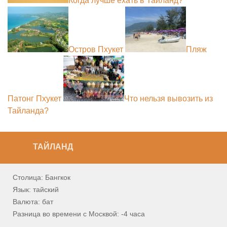
Когда лучше ехать в Тайланд?
Остров Пхукет
Пляж
Патонг Пхукет
Что нельзя вывозить из
Тайланда?
ТАЙЛАНД
Столица: Бангкок
Язык: тайский
Валюта: бат
Разница во времени с Москвой: -4 часа