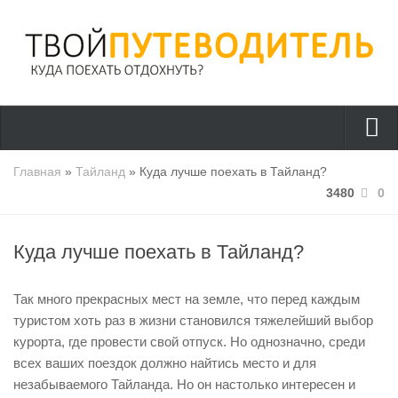
Страны
Главная
»
Тайланд
» Куда лучше поехать в Тайланд?
3480
0
Греция
Турция
Куда лучше поехать в Тайланд?
Тайланд
Италия
Так много прекрасных мест на земле, что перед каждым
Куда поехать?
туристом хоть раз в жизни становился тяжелейший выбор
курорта, где провести свой отпуск. Но однозначно, среди
Полезно знать
всех ваших поездок должно найтись место и для
Отдых с детьми
незабываемого Тайланда. Но он настолько интересен и